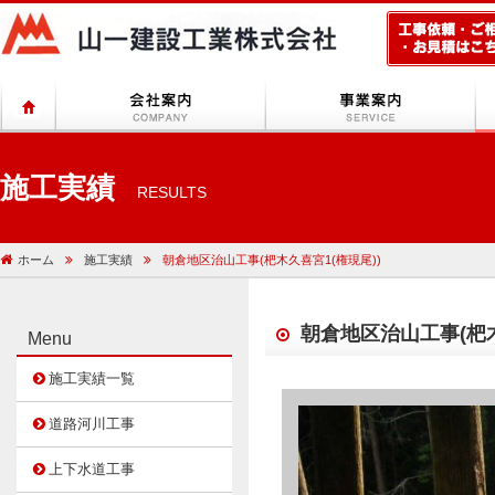
施工実績
RESULTS
ホーム
施工実績
朝倉地区治山工事(杷木久喜宮1(権現尾))
朝倉地区治山工事(杷木
Menu
施工実績一覧
道路河川工事
上下水道工事