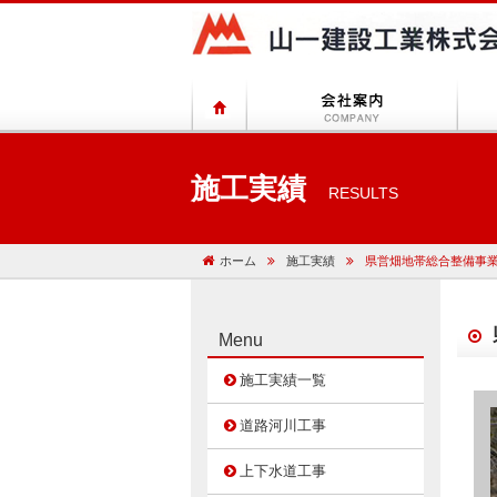
施工実績
RESULTS
ホーム
施工実績
県営畑地帯総合整備事業(担
Menu
施工実績一覧
道路河川工事
上下水道工事