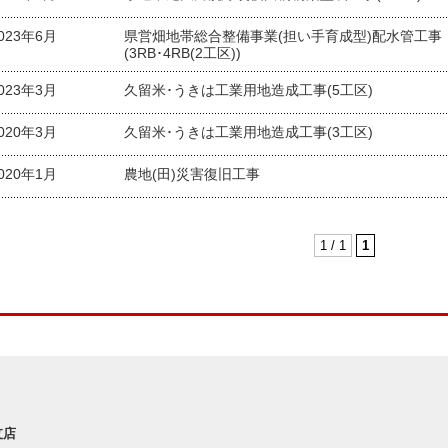
023年6月
県営畑地帯総合整備事業(担い手育成型)配水管工事
(3RB･4RB(2工区))
023年3月
久留米･うきは工業用地造成工事(5工区)
020年3月
久留米･うきは工業用地造成工事(3工区)
020年1月
農地(田)災害復旧工事
1 / 1
1
支店