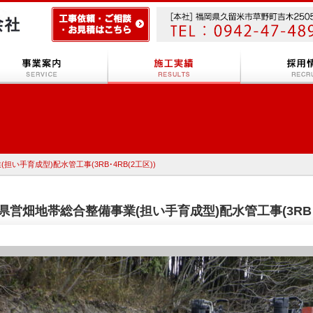
い手育成型)配水管工事(3RB･4RB(2工区))
県営畑地帯総合整備事業(担い手育成型)配水管工事(3RB･4